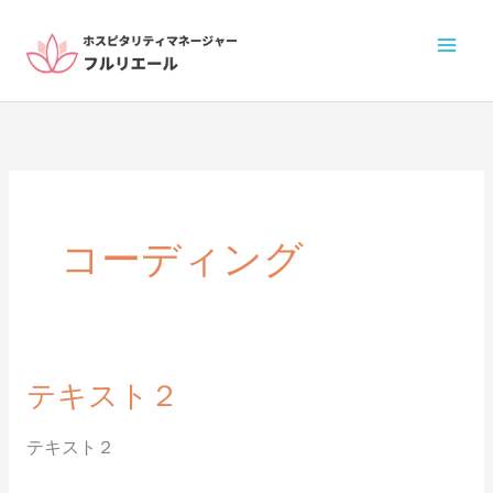
内
容
を
ス
キ
ッ
プ
コーディング
テキスト２
テ
キ
テキスト２
ス
ト